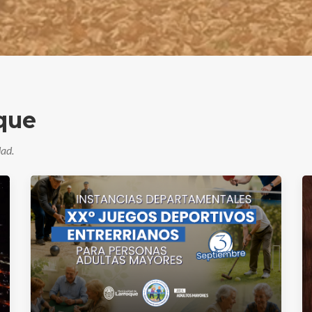
oque
dad.